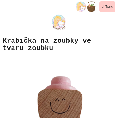
Přejít
NÁKUPNÍ
na
KOŠÍK
obsah
Krabička na zoubky ve
tvaru zoubku