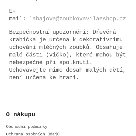
E-
mail:
labajova@zoubkovavilaeshop.cz
Bezpečnostní upozornění:
Dřevěná
krabička je určena k dekorativnímu
uchování mléčných zoubků. Obsahuje
malé části (víčko), které mohou být
nebezpečné při spolknutí.
Uchovávejte mimo dosah malých dětí,
není určena ke hraní.
Z
á
O nákupu
p
a
Obchodní podmínky
t
í
Ochrana osobních údajů