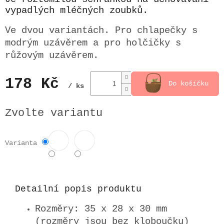
vypadlých mléčných zoubků.
Ve dvou variantách. Pro chlapečky s
modrým uzávěrem a pro holčičky s
růžovým uzávěrem.
178 Kč
Do košíčku
/ ks
Měrná
cena:
Zvolte variantu
Varianta
Detailní popis produktu
Rozměry: 35 x 28 x 30 mm
(rozměry jsou bez kloboučku)