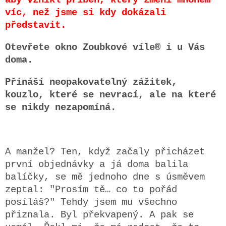
aby vznikl příběh, který změní mnohem
víc, než jsme si kdy dokázali
představit.
Otevřete okno Zoubkové víle® i u Vás
doma.
Přináší neopakovatelný zážitek,
kouzlo, které se nevrací, ale na které
se nikdy nezapomíná.
A manžel? Ten, když začaly přicházet
první objednávky a já doma balila
balíčky, se mě jednoho dne s úsměvem
zeptal: "
Prosím tě… co to pořád
posíláš?"
Tehdy jsem mu všechno
přiznala.
Byl překvapený.
A pak se