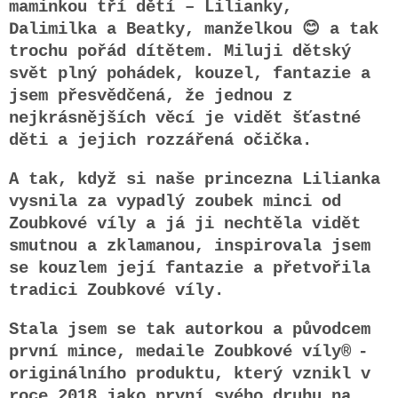
maminkou tří dětí – Lilianky,
Dalimilka a Beatky, manželkou 😊 a tak
trochu pořád dítětem. Miluji dětský
svět plný pohádek, kouzel, fantazie a
jsem přesvědčená, že jednou z
nejkrásnějších věcí je vidět šťastné
děti a jejich rozzářená očička.
A tak, když si naše princezna Lilianka
vysnila za vypadlý zoubek minci od
Zoubkové víly a já ji nechtěla vidět
smutnou a zklamanou, inspirovala jsem
se kouzlem její fantazie a přetvořila
tradici Zoubkové víly.
Stala jsem se tak autorkou a původcem
první mince, medaile Zoubkové víly®
-
originálního produktu, který vznikl v
roce 2018 jako první svého druhu na