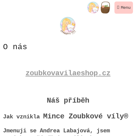
Přejít
NÁKUPNÍ
na
KOŠÍK
obsah
O nás
zoubkovavilaeshop.cz
Náš příběh
Mince Zoubkové víly®
Jak vznikla
Jmenuji se Andrea Labajová, jsem