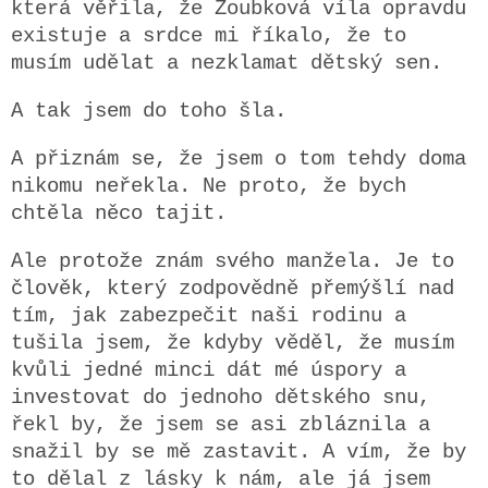
která věřila, že Zoubková víla opravdu
existuje a srdce mi říkalo, že to
musím udělat a nezklamat dětský sen.
A tak jsem do toho šla.
A přiznám se, že jsem o tom tehdy doma
nikomu neřekla.
Ne proto, že bych
chtěla něco tajit.
Ale protože znám svého manžela.
Je to
člověk, který zodpovědně přemýšlí nad
tím, jak zabezpečit naši rodinu a
tušila jsem, že kdyby věděl, že musím
kvůli jedné minci dát mé úspory a
investovat do jednoho dětského snu,
řekl by, že jsem se asi zbláznila a
snažil by se mě zastavit.
A vím, že by
to dělal z lásky k nám, ale j
á jsem