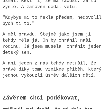
usmál.
Řekl mi, že má radost, že to
vyšlo.
A zároveň dodal větu:
"Kdybys mi to řekla předem, nedovolil
bych ti to."
A měl pravdu.
Stejně jako jsem ji
tehdy měla já.
On by chránil naši
rodinu.
Já jsem musela chránit jeden
dětský sen.
A ani jeden z nás tehdy netušil, že
právě díky tomu vznikne příběh, který
jednou vykouzlí úsměv dalších dětí.
Závěrem chci poděkovat,