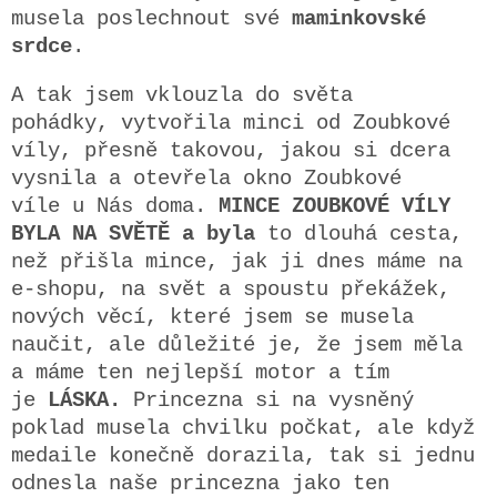
musela poslechnout své
maminkovské
srdce
.
A tak jsem vklouzla do světa
pohádky, vytvořila minci od Zoubkové
víly, přesně takovou, jakou si dcera
vysnila a otevřela okno Zoubkové
víle u Nás doma.
MINCE ZOUBKOVÉ VÍLY
BYLA NA SVĚTĚ a byla
to dlouhá cesta,
než přišla mince, jak ji dnes máme na
e-shopu, na svět a spoustu překážek,
nových věcí, které jsem se musela
naučit, ale důležité je, že jsem měla
a máme ten nejlepší motor a tím
je
LÁSKA.
Princezna si na vysněný
poklad musela chvilku počkat, ale když
medaile konečně dorazila, tak si jednu
odnesla naše princezna jako ten