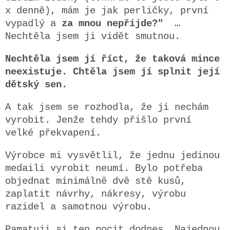
x denně), mám je jak perličky, první
vypadlý a
za mnou nepřijde?"
…
Nechtěla jsem ji vidět smutnou.
Nechtěla jsem jí říct, že taková mince
neexistuje.
Chtěla jsem jí splnit její
dětský sen.
A tak jsem se rozhodla, že ji nechám
vyrobit.
Jenže tehdy přišlo první
velké překvapení.
Výrobce mi vysvětlil, že jednu jedinou
medaili vyrobit neumí. Bylo potřeba
objednat minimálně dvě stě kusů,
zaplatit návrhy, nákresy, výrobu
razidel a samotnou výrobu.
Pamatuji si ten pocit dodnes. Najednou