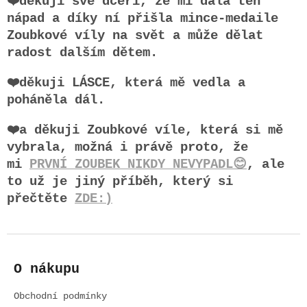
❤️děkuji své dceři, že mi dala ten
nápad a díky ní přišla mince-medaile
Zoubkové víly na svět a může dělat
radost dalším dětem.
❤️děkuji LÁSCE, která mě vedla a
poháněla dál.
❤️a děkuji Zoubkové víle, která si mě
vybrala, možná i právě proto, že
mi
PRVNÍ ZOUBEK NIKDY NEVYPADL
😊
, ale
to už je jiný příběh, který si
přečtěte
ZDE:)
Z
á
O nákupu
p
a
Obchodní podmínky
t