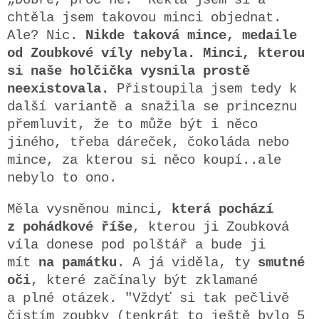
„Dobře, proč ne.“ Řekla jsem si a
chtěla jsem takovou minci objednat.
Ale? Nic.
Nikde taková mince, medaile
od Zoubkové víly nebyla. Minci, kterou
si naše holčička vysnila prostě
neexistovala.
Přistoupila jsem tedy k
další variantě a snažila se princeznu
přemluvit, že to může být i něco
jiného, třeba dáreček, čokoláda nebo
mince, za kterou si něco koupí..ale
nebylo to ono.
Měla vysněnou minci
, která pochází
z pohádkové říše
, kterou ji Zoubková
víla donese pod polštář a bude ji
mít
na památku
. A já viděla, ty
smutné
oči
, které začínaly být zklamané
a plné otázek. "Vždyť si tak pečlivě
čistím zoubky (tenkrát to ještě bylo 5