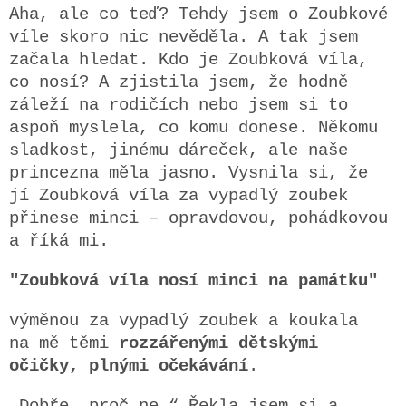
Aha, ale co teď?
Tehdy jsem o Zoubkové
víle skoro nic nevěděla.
A tak jsem
začala hledat. Kdo je Zoubková víla,
co nosí? A zjistila jsem, že hodně
záleží na rodičích nebo jsem si to
aspoň myslela, co komu donese. Někomu
sladkost, jinému dáreček, ale naše
princezna měla jasno. Vysnila si, že
jí Zoubková víla za vypadlý zoubek
přinese minci – opravdovou, pohádkovou
a říká mi.
"Zoubková víla nosí minci na památku"
výměnou za vypadlý zoubek a koukala
na mě těmi
rozzářenými dětskými
očičky, plnými očekávání
.