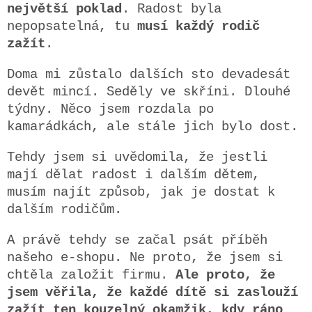
největší poklad
. Radost byla
nepopsatelná, tu
musí každý rodič
zažít
.
Doma mi zůstalo dalších sto devadesát
devět mincí.
Seděly ve skříni.
Dlouhé
týdny. Něco jsem rozdala po
kamarádkách, ale stále jich bylo dost.
Tehdy jsem si uvědomila, že jestli
mají dělat radost i dalším dětem,
musím najít způsob, jak je dostat k
dalším rodičům.
A právě tehdy se začal psát příběh
našeho e-shopu.
Ne proto, že jsem si
chtěla založit firmu.
Ale proto, že
jsem věřila, že každé dítě si zaslouží
zažít ten kouzelný okamžik, kdy ráno