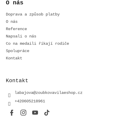
O nás
ý
p
i
Doprava a způsob platby
s
O nás
u
Reference
Napsali o nás
Co na medaili říkají rodiče
Spolupráce
Kontakt
Kontakt
labajova
@
zoubkovavilaeshop.cz
+420605218961