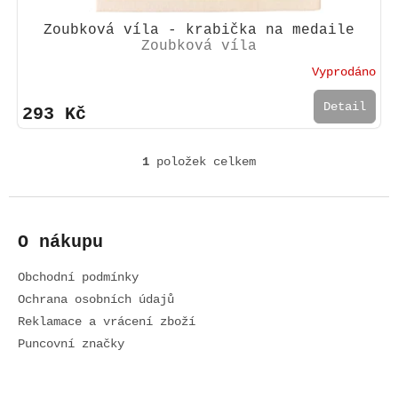
Zoubková víla - krabička na medaile
Zoubková víla
Vyprodáno
Detail
293 Kč
1
položek celkem
O
v
l
Z
á
á
d
O nákupu
p
a
a
c
Obchodní podmínky
t
í
í
Ochrana osobních údajů
p
r
Reklamace a vrácení zboží
v
Puncovní značky
k
y
v