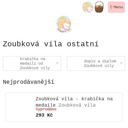
Přejít
NÁKUPNÍ
na
KOŠÍK
obsah
Zoubková víla ostatní
krabička na
dopis a diplom
medaili od
Zoubkové víly
Zoubkové víly
Nejprodávanější
Zoubková víla - krabička na
medaile
Zoubková víla
Vyprodáno
293 Kč