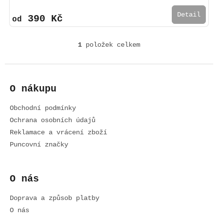
Detail
390 Kč
od
1
položek celkem
O
v
l
Z
á
á
d
O nákupu
p
a
a
c
Obchodní podmínky
t
í
í
Ochrana osobních údajů
p
r
Reklamace a vrácení zboží
v
Puncovní značky
k
y
v
O nás
ý
p
i
Doprava a způsob platby
s
O nás
u