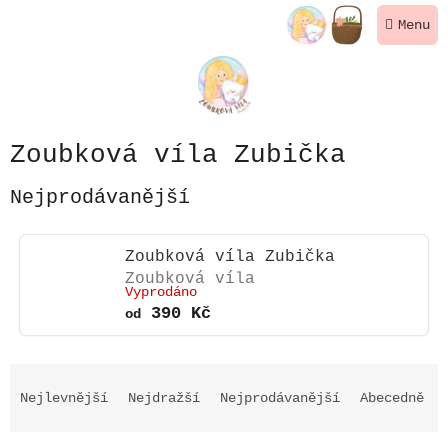
Přejít
NÁKUPNÍ
na
KOŠÍK
obsah
Zoubková víla Zubička
Nejprodávanější
Zoubková víla Zubička
Zoubková víla
Vyprodáno
390 Kč
od
Ř
a
Nejlevnější
Nejdražší
Nejprodávanější
Abecedně
z
e