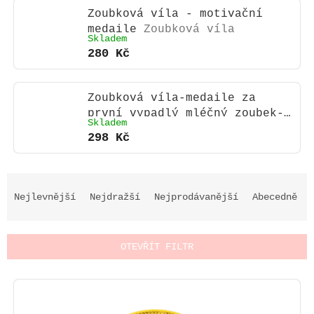
Zoubková víla - motivační
medaile
Zoubková víla
Skladem
280 Kč
Zoubková víla-medaile za
první vypadlý mléčný zoubek-
Skladem
chlapeček
298 Kč
Ř
a
Nejlevnější
Nejdražší
Nejprodávanější
Abecedně
z
e
n
OTEVŘÍT FILTR
í
p
V
r
ý
o
p