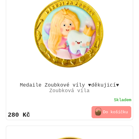
d
i
u
s
k
p
t
r
ů
o
d
u
k
t
ů
Medaile Zoubkové víly ♥děkujicí♥
Zoubková víla
Skladem
Do košíčku
280 Kč