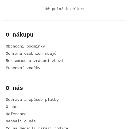
10
položek celkem
O
v
l
Z
á
á
d
O nákupu
p
a
a
c
Obchodní podmínky
t
í
í
Ochrana osobních údajů
p
r
Reklamace a vrácení zboží
v
Puncovní značky
k
y
v
O nás
ý
p
i
Doprava a způsob platby
s
O nás
u
Reference
Napsali o nás
Co na medaili říkají rodiče