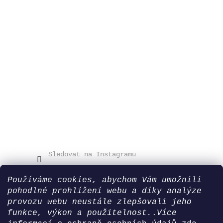
Sledovat na Instagramu
Používáme cookies, abychom Vám umožnili
pohodlné prohlížení webu a díky analýze
Blog
provozu webu neustále zlepšovali jeho
funkce, výkon a použitelnost.
.
Více