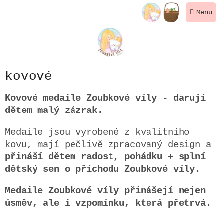
Přejít
NÁKUPNÍ
na
KOŠÍK
obsah
kovové
Kovové medaile Zoubkové víly - darují
dětem malý zázrak.
Medaile jsou vyrobené z kvalitního
kovu, mají pečlivě zpracovaný design a
přináší dětem radost, pohádku + splní
dětský sen o příchodu Zoubkové víly.
Medaile Zoubkové víly přinášejí nejen
úsměv, ale i vzpomínku, která přetrvá.