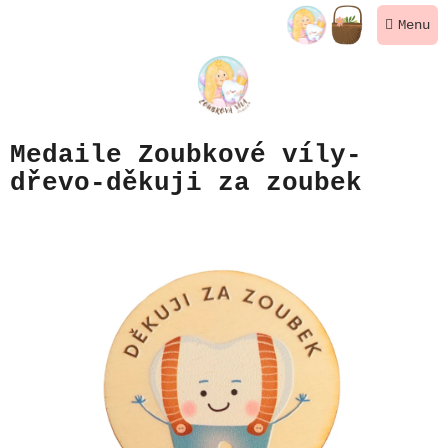
Přejít
NÁKUPNÍ
na
KOŠÍK
obsah
Medaile Zoubkové víly-
dřevo-děkuji za zoubek