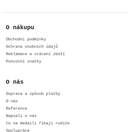
Z
á
O nákupu
p
a
Obchodní podmínky
t
í
Ochrana osobních údajů
Reklamace a vrácení zboží
Puncovní značky
O nás
Doprava a způsob platby
O nás
Reference
Napsali o nás
Co na medaili říkají rodiče
Spolupráce