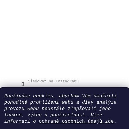
Sledovat na Instagramu
Používáme cookies, abychom Vám umožnili
pohodlné prohlížení webu a díky analýze
Blog
provozu webu neustále zlepšovali jeho
funkce, výkon a použitelnost.
.
Více
informací o
ochraně osobních údajů zde
.