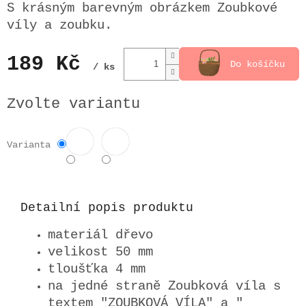
S krásným barevným obrázkem Zoubkové
víly a zoubku.
189 Kč
Do košíčku
/ ks
Měrná
cena:
Zvolte variantu
Varianta
Detailní popis produktu
materiál dřevo
velikost 50 mm
tloušťka 4 mm
na jedné straně Zoubková víla s
textem "ZOUBKOVÁ VÍLA" a "