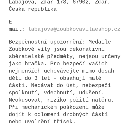
Labajová, Žďár 178, 67902, Žďár,
Česká republika
E-
mail:
labajova@zoubkovavilaeshop.cz
Bezpečnostní upozornění: Medaile
Zoubkové víly jsou dekorativní
sběratelské předměty, nejsou určeny
jako hračka. Pro bezpečí vašich
nejmenších uchovávejte mimo dosah
děti do 3 let - obsahují malé
části. Nedávat do úst, nebezpečí
spolknutí, vdechnutí, udušení.
Neokusovat, riziko požití nátěru.
Při mechanickém poškození může
dojít k odlomení drobných částí
nebo uvolnění třísek.