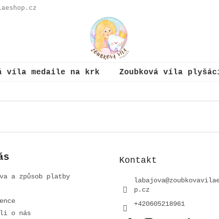
laeshop.cz
á víla medaile na krk
Zoubková víla plyšác
ás
Kontakt
va a způsob platby
labajova
@
zoubkovavila
p.cz
ence
+420605218961
li o nás