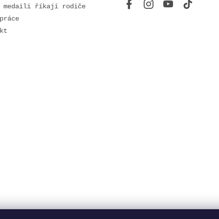
 medaili říkají rodiče
práce
kt