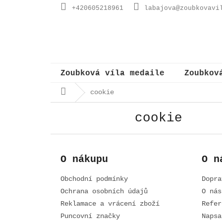
Přejít
+420605218961
labajova@zoubkovavi
na
obsah
Zoubková víla medaile
Zoubkov
Domů
cookie
cookie
Z
á
O nákupu
O n
p
a
Obchodní podmínky
Dopra
t
í
Ochrana osobních údajů
O nás
Reklamace a vrácení zboží
Refer
Puncovní značky
Napsa