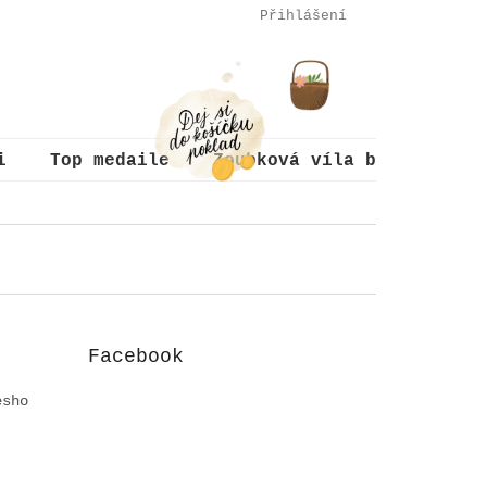
Přihlášení
NÁKUPNÍ
KOŠÍK
i
Top medaile
Zoubková víla balíčky
Facebook
esho